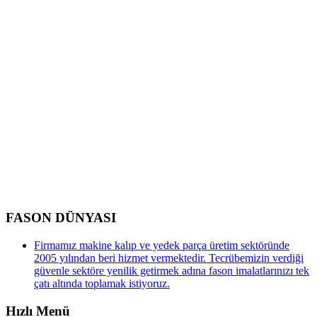
FASON DÜNYASI
Firmamız makine kalıp ve yedek parça üretim sektöründe
2005 yılından beri hizmet vermektedir. Tecrübemizin verdiği
güvenle sektöre yenilik getirmek adına fason imalatlarınızı tek
çatı altında toplamak istiyoruz.
Hızlı Menü